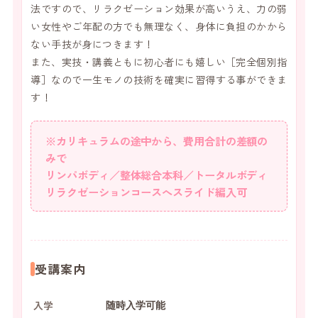
法ですので、リラクゼーション効果が高いうえ、力の弱
い女性やご年配の方でも無理なく、身体に負担のかから
ない手技が身につきます！
また、実技・講義ともに初心者にも嬉しい［完全個別指
導］なので一生モノの技術を確実に習得する事ができま
す！
※カリキュラムの途中から、費用合計の差額の
みで
リンパボディ／整体総合本科／トータルボディ
リラクゼーションコースへスライド編入可
受講案内
入学
随時入学可能